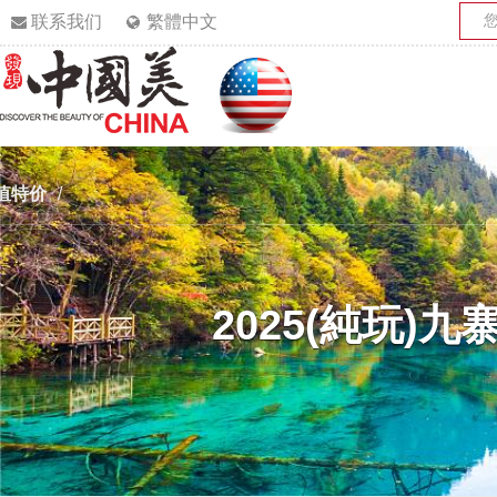
联系我们
繁體中文
值特价
/
2025(純玩)